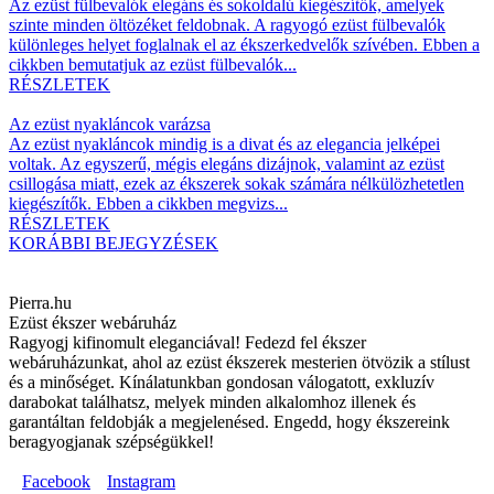
Az ezüst fülbevalók elegáns és sokoldalú kiegészítők, amelyek
szinte minden öltözéket feldobnak. A ragyogó ezüst fülbevalók
különleges helyet foglalnak el az ékszerkedvelők szívében. Ebben a
cikkben bemutatjuk az ezüst fülbevalók...
RÉSZLETEK
Az ezüst nyakláncok varázsa
Az ezüst nyakláncok mindig is a divat és az elegancia jelképei
voltak. Az egyszerű, mégis elegáns dizájnok, valamint az ezüst
csillogása miatt, ezek az ékszerek sokak számára nélkülözhetetlen
kiegészítők. Ebben a cikkben megvizs...
RÉSZLETEK
KORÁBBI BEJEGYZÉSEK
Pierra.hu
Ezüst ékszer webáruház
Ragyogj kifinomult eleganciával! Fedezd fel ékszer
webáruházunkat, ahol az ezüst ékszerek mesterien ötvözik a stílust
és a minőséget. Kínálatunkban gondosan válogatott, exkluzív
darabokat találhatsz, melyek minden alkalomhoz illenek és
garantáltan feldobják a megjelenésed. Engedd, hogy ékszereink
beragyogjanak szépségükkel!
Facebook
Instagram