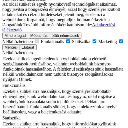
Az oldal sütiket és egyéb nyomkövető technológiákat alkalmaz,
hogy javítsa a böngészési élményét, azzal hogy személyre szabott
tartalmakat és célzott hirdetéseket jelenít meg, és elemzi a
weboldalunk forgalmát, hogy megtudjuk honnan érkeztek a
látogatóink.
További információkért kattintson ide:
Adatkezelési
tájékoztató
Mind elfogad
Módosítás
Süti információk
Nélkülözhetetlen
Funkcionális
Statisztika
Marketing
Mentés
Elutasít
Nélkülözhetetlen
Ezek a sütik elengedhetetlenek a weboldalunkon elérhető
szolgáltatások nyújtásához, valamint weboldalunk bizonyos
funkcióinak használatához. A feltétlenül szükséges sütik használata
nélkül weboldalunkon nem tudunk bizonyos szolgáltatásokat
nyújtani Önnek.
Funkcionális
Ezeket a sütiket arra használjuk, hogy személyre szabottabb
élményt nyújtsunk weboldalunkon, és hogy az oldal rögzítse a
webhelyünk használata során tett döntéseket. Például arra
használhatunk funkcionális sütiket, hogy emlékezzünk a nyelvi
beállításokra, vagy a bejelentkezési adataira.
Statisztika
Ezeket a sütiket arra használjuk, hogy információkat gyűjtsünk