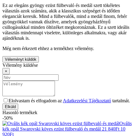
Ez az elegáns gyöngy ezüst fülbevaló és medál szett tökéletes
választás azok számára, akik a klasszikus szépséget és időtlen
eleganciát keresik. Mind a fülbevalók, mind a medál finom, fehér
gyöngyökkel vannak díszítve, amelyek gyöngyházfényű
csillogásukkal minden öltözéket megkoronáznak. Ez a szett ideális
választás mindennapi viseletre, különleges alkalmakra, vagy akár
ajándéknak is.
Még nem érkezett ehhez a termékhez vélemény.
Véleményt küldök
Vélemény küldése
×
Elolvastam és elfogadom az
Adatkezelési Tájékoztató
tartalmát.
Elküld
Hasonló termékek
-50%
Ovális
kék opál Swarovski köves ezüst fülbevaló és medál
21 840
Ft
10
920
Ft