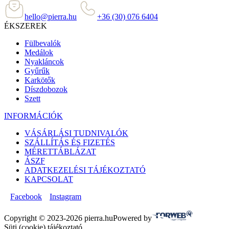
hello@pierra.hu
+36 (30) 076 6404
ÉKSZEREK
Fülbevalók
Medálok
Nyakláncok
Gyűrűk
Karkötők
Díszdobozok
Szett
INFORMÁCIÓK
VÁSÁRLÁSI TUDNIVALÓK
SZÁLLÍTÁS ÉS FIZETÉS
MÉRETTÁBLÁZAT
ÁSZF
ADATKEZELÉSI TÁJÉKOZTATÓ
KAPCSOLAT
Facebook
Instagram
Copyright © 2023-2026 pierra.hu
Powered by
Süti (cookie) tájékoztató