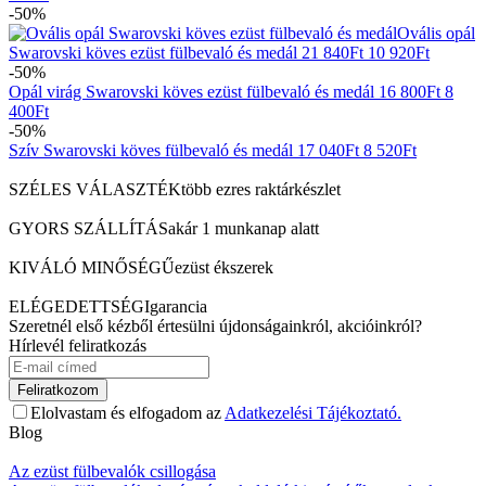
-50%
Ovális opál
Swarovski köves ezüst fülbevaló és medál
21 840
Ft
10 920
Ft
-50%
Opál virág Swarovski köves ezüst fülbevaló és medál
16 800
Ft
8
400
Ft
-50%
Szív Swarovski köves fülbevaló és medál
17 040
Ft
8 520
Ft
SZÉLES VÁLASZTÉK
több ezres raktárkészlet
GYORS SZÁLLÍTÁS
akár 1 munkanap alatt
KIVÁLÓ MINŐSÉGŰ
ezüst ékszerek
ELÉGEDETTSÉGI
garancia
Szeretnél első kézből értesülni újdonságainkról, akcióinkról?
Hírlevél feliratkozás
Feliratkozom
Elolvastam és elfogadom az
Adatkezelési Tájékoztató.
Blog
Az ezüst fülbevalók csillogása