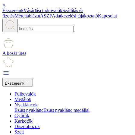
×
Ékszereink
Vásárlási tudnivalók
Szállítás és
fizetés
Mérettáblázat
ÁSZF
Adatkezelési tájákoztató
Kapcsolat
A kosár üres
Ékszereink
Fülbevalók
Medálok
Nyakláncok
Ezüst nyaklánc
Ezüst nyaklánc medállal
Gyűrűk
Karkötők
Díszdobozok
Szett