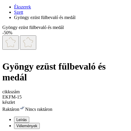
Ékszerek
Szett
Gyöngy ezüst fülbevaló és medál
Gyöngy ezüst fülbevaló és medál
-50%
Gyöngy ezüst fülbevaló és
medál
cikkszám
EKFM-15
készlet
Raktáron
Nincs raktáron
Leírás
Vélemények